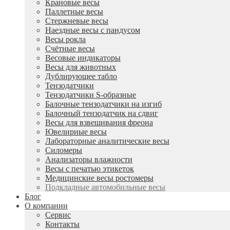
Крановые весы
Паллетные весы
Стержневые весы
Наездные весы с пандусом
Весы рокла
Счётные весы
Весовые индикаторы
Весы для животных
Дублирующее табло
Тензодатчики
Тензодатчики S-образные
Балочные тензодатчики на изгиб
Балочный тензодатчик на сдвиг
Весы для взвешивания фреона
Ювелирные весы
Лабораторные аналитические весы
Силомеры
Анализаторы влажности
Весы с печатью этикеток
Медицинские весы ростомеры
Подкладные автомобильные весы
Блог
О компании
Сервис
Контакты