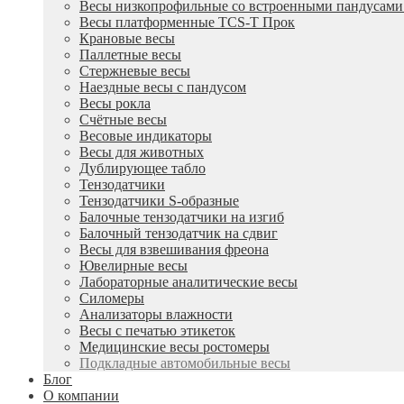
Весы низкопрофильные со встроенными пандусам
Весы платформенные TCS-T Прок
Крановые весы
Паллетные весы
Стержневые весы
Наездные весы с пандусом
Весы рокла
Счётные весы
Весовые индикаторы
Весы для животных
Дублирующее табло
Тензодатчики
Тензодатчики S-образные
Балочные тензодатчики на изгиб
Балочный тензодатчик на сдвиг
Весы для взвешивания фреона
Ювелирные весы
Лабораторные аналитические весы
Силомеры
Анализаторы влажности
Весы с печатью этикеток
Медицинские весы ростомеры
Подкладные автомобильные весы
Блог
О компании