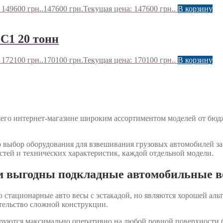
149600 грн..
147600
грн.
Текущая цена: 147600 грн..
В корзину
C1 20 тонн
172100 грн..
170100
грн.
Текущая цена: 170100 грн..
В корзину
шего интернет-магазине широким ассортиментом моделей от бю
о выбор оборудования для взвешивания грузовых автомобилей зав
ей и технических характеристик, каждой отдельной модели.
 выгодны подкладные автомобильные 
стационарные авто весы с эстакадой, но являются хорошей альт
ительство сложной конструкции.
руются максимально оперативно на любой ровной поверхности б