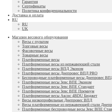
Гарантия
Сертификаты
Политика конфиденциальности
Доставка и оплата
RU
RU
UK
Магазин весового оборудования
Весы с пультом
Торговые весы
Фасовочные весы
Товарные весы
Платформенные весы
Платформенные весы из нержавеющей стали
Платформенные весы ВПД Эконом
Платформенные весы Днепровес ВПД PRO
Беспроводные платформенные весы Днепровес ВП
Платформенные весы Зевс ВПЕ Эконом
Платформенные весы Зевс ВПЕ Стандарт
Платформенные весы Зевс ВПЕ Премиум
Платформенные весы Аксис 4BDU Бюджет
Весы низкопрофильные Днепровес ВПД
Весы платформенные из нержавеющей стали Днеп
Платформенные беспроводные весы Зевс ВПЕ Стан