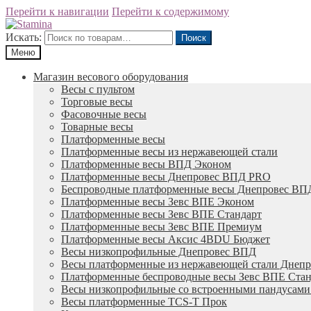
Перейти к навигации
Перейти к содержимому
Искать:
Поиск
Меню
Магазин весового оборудования
Весы с пультом
Торговые весы
Фасовочные весы
Товарные весы
Платформенные весы
Платформенные весы из нержавеющей стали
Платформенные весы ВПД Эконом
Платформенные весы Днепровес ВПД PRO
Беспроводные платформенные весы Днепровес ВП
Платформенные весы Зевс ВПЕ Эконом
Платформенные весы Зевс ВПЕ Стандарт
Платформенные весы Зевс ВПЕ Премиум
Платформенные весы Аксис 4BDU Бюджет
Весы низкопрофильные Днепровес ВПД
Весы платформенные из нержавеющей стали Днеп
Платформенные беспроводные весы Зевс ВПЕ Стан
Весы низкопрофильные со встроенными пандусам
Весы платформенные TCS-T Прок