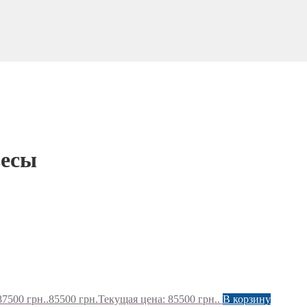
весы
7500 грн..
85500
грн.
Текущая цена: 85500 грн..
В корзину