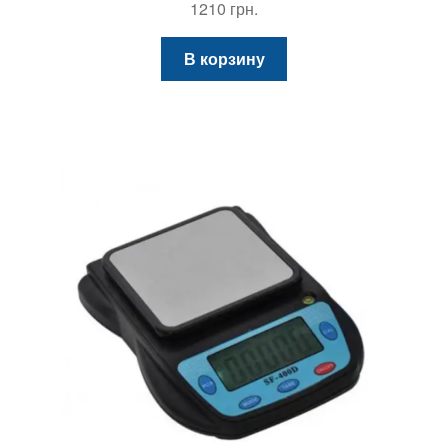
1210
грн.
Весы платформенные из нержавеющей стали
Днепровес ВПД
В корзину
Платформенные беспроводные весы Зевс ВПЕ
Стандарт
Весы низкопрофильные со встроенными
пандусами ВПЕ
Весы платформенные TCS-T Прок
Крановые весы
Паллетные весы
Стержневые весы