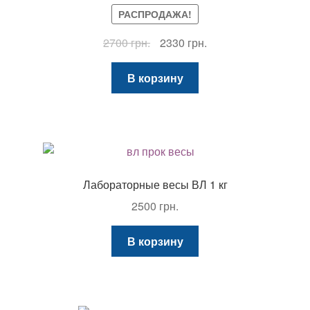
РАСПРОДАЖА!
Первоначальная
Текущая
2700
грн.
2330
грн.
цена
цена:
составляла
2330 грн..
В корзину
2700 грн..
Лабораторные весы ВЛ 1 кг
2500
грн.
В корзину