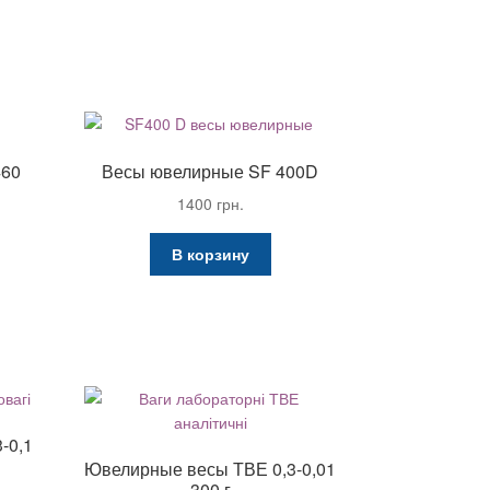
460
Весы ювелирные SF 400D
1400
грн.
ная
кущая
В корзину
на:
90 грн..
-0,1
Ювелирные весы ТВЕ 0,3-0,01
300 г