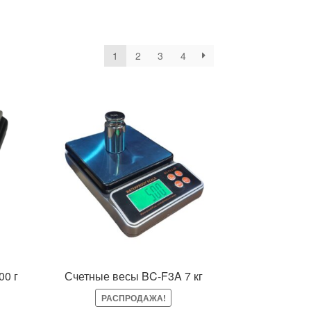
1
2
3
4
00 г
Счетные весы BC-F3A 7 кг
РАСПРОДАЖА!