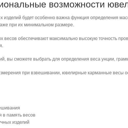
иональные возможности юве
 изделий будет особенно важна функция определения масс
даже при их минимальном размере.
 весов обеспечивают максимально высокую точность про
я.
, вы сможете выбрать для определения веса унции, грам
измерения при взвешивании, ювелирные карманные весы 
вешивания
я в память весов
учных изделий