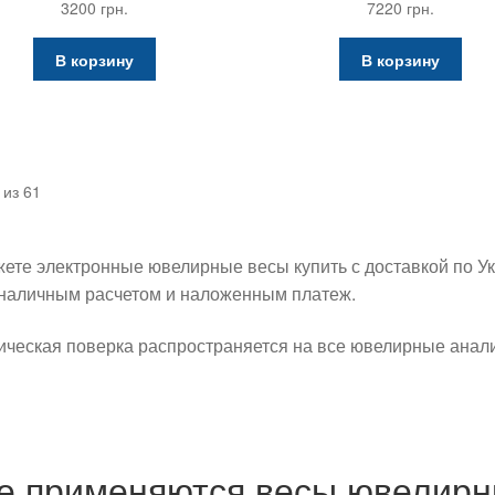
3200
грн.
7220
грн.
В корзину
В корзину
Цены:
из 61
по
возрастанию
жете электронные ювелирные весы купить с доставкой по Ук
зналичным расчетом и наложенным платеж.
гическая поверка распространяется на все ювелирные анал
е применяются весы ювелир