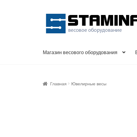
Перейти
Перейти
к
к
навигации
содержимому
Магазин весового оборудования
Главная
Ювелирные весы