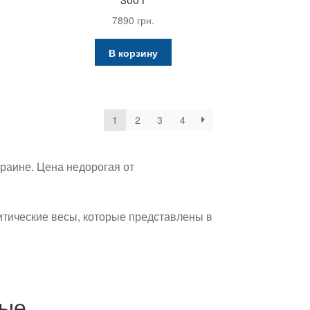
7890
грн.
В корзину
1
2
3
4
раине. Цена недорогая от
итические весы, которые представлены в
ные