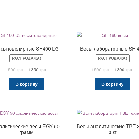
сы ювелирные SF400 D3
Весы лабораторные SF 
РАСПРОДАЖА!
РАСПРОДАЖА!
Первоначальная
Текущая
Первоначаль
Те
1500
грн.
1350
грн.
1590
грн.
1390
грн.
цена
цена:
цена
це
составляла
1350 грн..
составляла
13
В корзину
В корзину
1500 грн..
1590 грн..
алитические весы EGY 50
Весы аналитические ТВЕ 3
грамм
3 кг