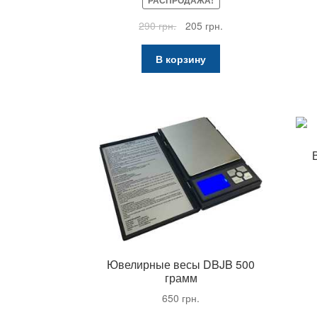
Первоначальная
Текущая
290
грн.
205
грн.
цена
цена:
составляла
205 грн..
В корзину
290 грн..
Ювелирные весы DBJB 500
грамм
650
грн.