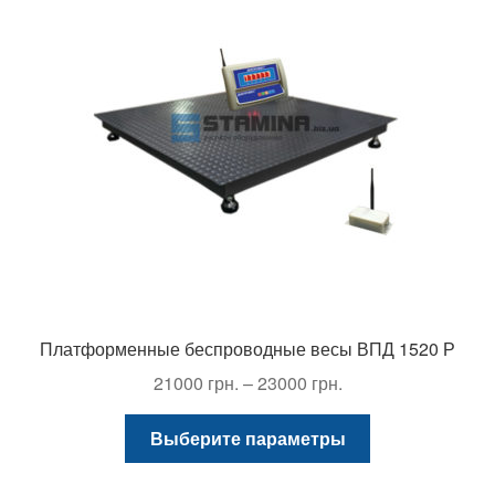
можно
выбрать
на
странице
товара.
Платформенные беспроводные весы ВПД 1520 Р
Диапазон
21000
грн.
–
23000
грн.
цен:
Этот
21000 грн.
Выберите параметры
товар
–
имеет
23000 грн.