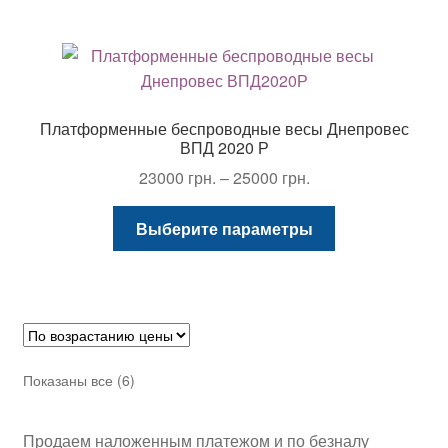
несколько
вариаций.
Опции
можно
выбрать
Платформенные беспроводные весы Днепровес
на
ВПД 2020 Р
странице
Диапазон
23000
грн.
–
25000
грн.
товара.
цен:
Этот
23000 грн.
Выберите параметры
товар
–
имеет
25000 грн.
несколько
вариаций.
Опции
можно
Цены:
Показаны все (6)
выбрать
по
на
возрастанию
Продаем наложенным платежом и по безналу
странице