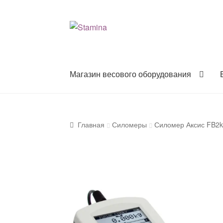
Перейти
Перейти
к
к
навигации
содержимому
Магазин весового оборудования
Главная
Силомеры
Силомер Аксис FB2k