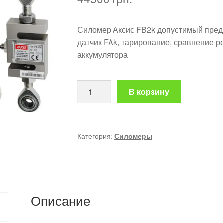
Силомер Аксис FB2k допустимый преде
датчик FAk, тарирование, сравнение р
аккумулятора
Количество
В корзину
товара
Силомер
Аксис
FB2k
Категория:
Силомеры
Описание