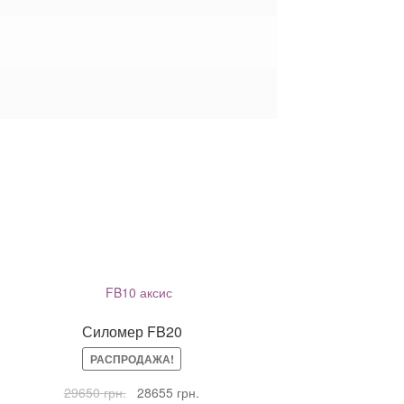
Силомер FB20
РАСПРОДАЖА!
Первоначальная
Текущая
29650
грн.
28655
грн.