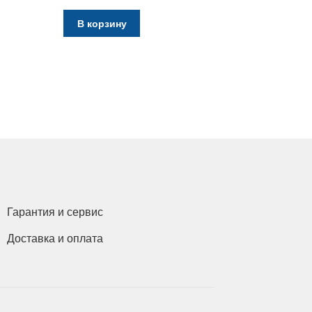
цена
цена:
составляла
28655 грн..
В корзину
29650 грн..
Гарантия и сервис
Доставка и оплата