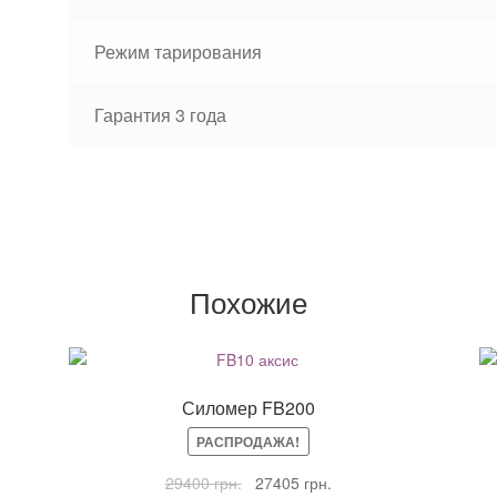
Режим тарирования
Гарантия 3 года
Похожие
Силомер FB200
РАСПРОДАЖА!
Первоначальная
Текущая
29400
грн.
27405
грн.