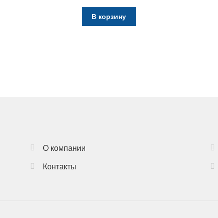
цена
цена:
составляла
27405 грн..
В корзину
29400 грн..
О компании
Контакты