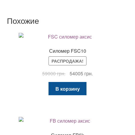
Похожие
Силомер FSC10
РАСПРОДАЖА!
Первоначальная
Текущая
59000
грн.
54005
грн.
цена
цена:
составляла
54005 грн..
В корзину
59000 грн..