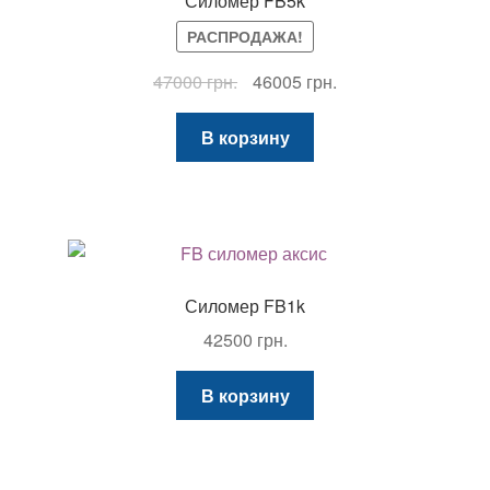
Силомер FB5k
РАСПРОДАЖА!
Первоначальная
Текущая
47000
грн.
46005
грн.
цена
цена:
составляла
46005 грн..
В корзину
47000 грн..
Силомер FB1k
42500
грн.
В корзину