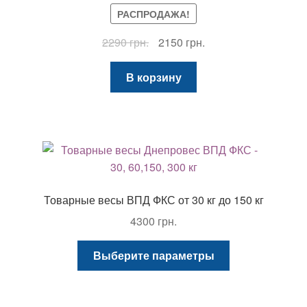
РАСПРОДАЖА!
Первоначальная
Текущая
2290
грн.
2150
грн.
цена
цена:
составляла
2150 грн..
В корзину
2290 грн..
Товарные весы ВПД ФКС от 30 кг до 150 кг
4300
грн.
Этот
Выберите параметры
товар
имеет
несколько