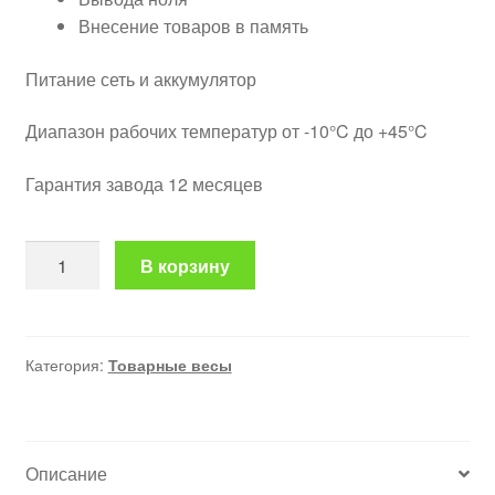
Внесение товаров в память
Питание сеть и аккумулятор
Диапазон рабочих температур от -10°C до +45°C
Гарантия завода 12 месяцев
Количество
В корзину
товара
Весы
торговые
со
Категория:
Товарные весы
стойкой
VT
300
Описание
кг