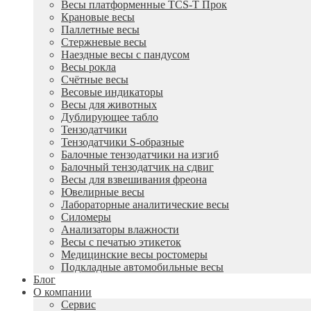
Весы платформенные TCS-T Прок
Крановые весы
Паллетные весы
Стержневые весы
Наездные весы с пандусом
Весы рокла
Счётные весы
Весовые индикаторы
Весы для животных
Дублирующее табло
Тензодатчики
Тензодатчики S-образные
Балочные тензодатчики на изгиб
Балочный тензодатчик на сдвиг
Весы для взвешивания фреона
Ювелирные весы
Лабораторные аналитические весы
Силомеры
Анализаторы влажности
Весы с печатью этикеток
Медицинские весы ростомеры
Подкладные автомобильные весы
Блог
О компании
Сервис