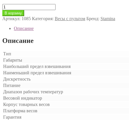
Количество
товара
В корзину
Товарные
Артикул:
1085
Категория:
Весы с пультом
Бренд:
Stamina
весы
Wi-
Описание
Fi
500х600
Описание
мм
600
кг
Тип
с
Габариты
корректировкой
Наибольший предел взвешивания
веса
Наименьший предел взвешивания
Дискретность
Питание
Диапазон рабочих температур
Весовой индикатор
Корпус товарных весов
Платформа весов
Гарантия