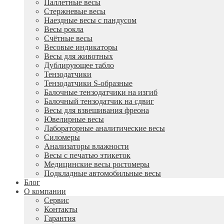
Паллетные весы
Стержневые весы
Наездные весы с пандусом
Весы рокла
Счётные весы
Весовые индикаторы
Весы для животных
Дублирующее табло
Тензодатчики
Тензодатчики S-образные
Балочные тензодатчики на изгиб
Балочный тензодатчик на сдвиг
Весы для взвешивания фреона
Ювелирные весы
Лабораторные аналитические весы
Силомеры
Анализаторы влажности
Весы с печатью этикеток
Медицинские весы ростомеры
Подкладные автомобильные весы
Блог
О компании
Сервис
Контакты
Гарантия