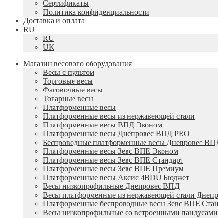
Сертификаты
Политика конфиденциальности
Доставка и оплата
RU
RU
UK
Магазин весового оборудования
Весы с пультом
Торговые весы
Фасовочные весы
Товарные весы
Платформенные весы
Платформенные весы из нержавеющей стали
Платформенные весы ВПД Эконом
Платформенные весы Днепровес ВПД PRO
Беспроводные платформенные весы Днепровес ВП
Платформенные весы Зевс ВПЕ Эконом
Платформенные весы Зевс ВПЕ Стандарт
Платформенные весы Зевс ВПЕ Премиум
Платформенные весы Аксис 4BDU Бюджет
Весы низкопрофильные Днепровес ВПД
Весы платформенные из нержавеющей стали Днеп
Платформенные беспроводные весы Зевс ВПЕ Стан
Весы низкопрофильные со встроенными пандусам