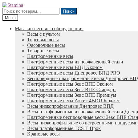
Перейти
Перейти
к
к
Искать:
Поиск
навигации
содержимому
Меню
Магазин весового оборудования
Весы с пультом
Торговые весы
Фасовочные весы
Товарные весы
Платформенные весы
Платформенные весы из нержавеющей стали
Платформенные весы ВПД Эконом
Платформенные весы Днепровес ВПД PRO
Беспроводные платформенные весы Днепровес ВП
Платформенные весы Зевс ВПЕ Эконом
Платформенные весы Зевс ВПЕ Стандарт
Платформенные весы Зевс ВПЕ Премиум
Платформенные весы Аксис 4BDU Бюджет
Весы низкопрофильные Днепровес ВПД
Весы платформенные из нержавеющей стали Днеп
Платформенные беспроводные весы Зевс ВПЕ Стан
Весы низкопрофильные со встроенными пандусам
Весы платформенные TCS-T Прок
Крановые весы