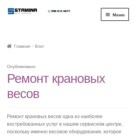
Перейти
Перейти
Меню
к
к
навигации
содержимому
Развер
Магазин весового оборудования
вложе
меню
Блог
Главная
Блог
Развер
О компании
Опубликовано
вложе
Ремонт крановых
меню
Доставка и оплата
весов
Ремонт крановых весов одна из наиболее
востребованных услуг в нашем сервисном центре,
поскольку именно весовое оборудование, которое