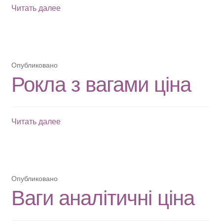
ПРРО
Читать далее
Cashalot
Опубликовано
Рокла з вагами ціна
Рокла
Читать далее
з
вагами
ціна
Опубликовано
Ваги аналітичні ціна