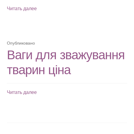
Ваги
Читать далее
аналітичні
ціна
Опубликовано
Ваги для зважування
тварин ціна
Ваги
Читать далее
для
зважування
тварин
ціна