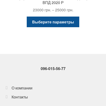
на
ВПД 2020 Р
странице
Диапазон
23000
грн.
–
25000
грн.
товара.
цен:
Этот
23000 грн.
Выберите параметры
товар
–
имеет
25000 грн.
несколько
вариаций.
Опции
можно
выбрать
на
096-015-56-77
странице
товара.
О компании
Контакты