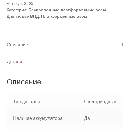
весы
Артикул:
2305
Категории:
Беспроводные платформенные весы
ВПД
Днепровес ВПД
,
Платформенные весы
1212
Р
Описание
Детали
Описание
Тип дисплея
Светодиодный
Наличие аккумулятора
Да