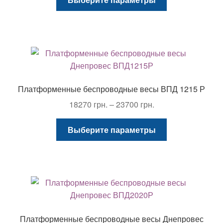
товар
–
имеет
21400 грн.
несколько
вариаций.
Опции
можно
выбрать
Платформенные беспроводные весы ВПД 1215 Р
на
Диапазон
18270
грн.
–
23700
грн.
странице
цен:
товара.
Этот
18270 грн.
Выберите параметры
товар
–
имеет
23700 грн.
несколько
вариаций.
Опции
можно
выбрать
Платформенные беспроводные весы Днепровес