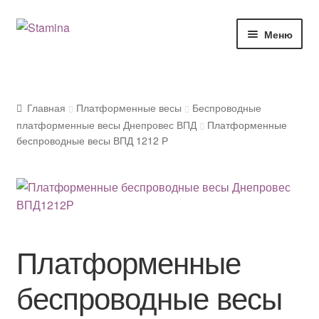
Перейти
Перейти
Меню
к
к
навигации
содержимому
Развер
Магазин весового оборудования
вложе
меню
Блог
Главная
Платформенные весы
Беспроводные
платформенные весы Днепровес ВПД
Платформенные
Развер
беспроводные весы ВПД 1212 Р
О компании
вложе
меню
Доставка и оплата
Платформенные
беспроводные весы