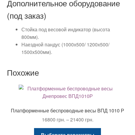
Дополнительное оборудование
(под заказ)
Стойка под весовой индикатор (высота
800мм).
Наездной пандус (1000х500/ 1200х500/
1500х500мм).
Похожие
Платформенные беспроводные весы ВПД 1010 Р
Диапазон
16800
грн.
–
21400
грн.
цен:
Этот
16800 грн.
Выберите параметры