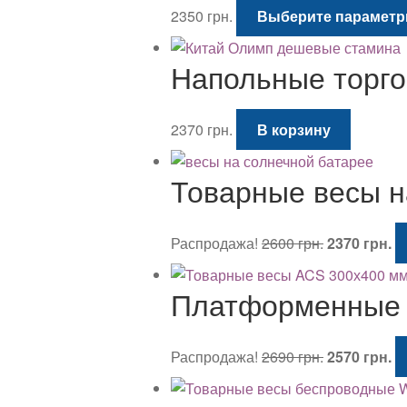
2350
грн.
Выберите парамет
Напольные торго
2370
грн.
В корзину
Товарные весы н
Первонача
Т
Распродажа!
2600
грн.
2370
грн.
цена
це
составляла
23
Платформенные т
2600 грн..
Первонача
Т
Распродажа!
2690
грн.
2570
грн.
цена
це
составляла
25