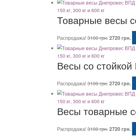
Товарные весы с
Первонача
Т
Распродажа!
3100
грн.
2720
грн.
цена
це
составляла
27
3100 грн..
Весы со стойкой
Первонача
Т
Распродажа!
3100
грн.
2720
грн.
цена
це
составляла
27
3100 грн..
Весы товарные с
Первонача
Т
Распродажа!
3100
грн.
2720
грн.
цена
це