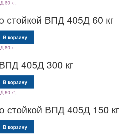
имеет
несколько
о стойкой ВПД 405Д 60 кг
вариаций.
Опции
можно
льная
екущая
В корзину
выбрать
на:
на
20 грн..
странице
 ВПД 405Д 300 кг
товара.
льная
екущая
В корзину
на:
20 грн..
о стойкой ВПД 405Д 150 кг
льная
екущая
В корзину
на: