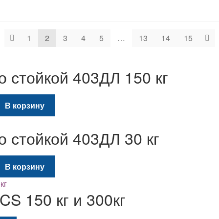
1
2
3
4
5
…
13
14
15
о стойкой 403ДЛ 150 кг
льная
екущая
В корзину
на:
90 грн..
о стойкой 403ДЛ 30 кг
льная
екущая
В корзину
на:
90 грн..
S 150 кг и 300кг