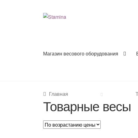
Перейти
Перейти
к
к
навигации
содержимому
Магазин весового оборудования
Главная
Товарные весы