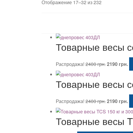
Цены:
Отображение 17–32 из 232
по
возрастанию
Товарные весы с
Первонача
Т
Распродажа!
2400
грн.
2190
грн.
цена
це
составляла
21
Товарные весы с
2400 грн..
Первонача
Т
Распродажа!
2400
грн.
2190
грн.
цена
це
составляла
21
Товарные весы TC
2400 грн..