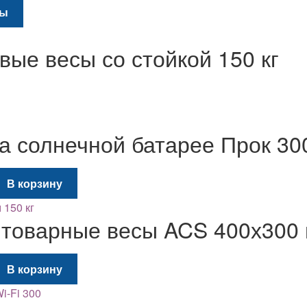
Этот
ры
товар
имеет
вые весы со стойкой 150 кг
несколько
вариаций.
Опции
можно
выбрать
а солнечной батарее Прок 300
на
странице
товара.
льная
екущая
В корзину
на:
70 грн..
оварные весы ACS 400х300 
льная
екущая
В корзину
на:
70 грн..