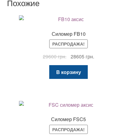
Похожие
Силомер FB10
РАСПРОДАЖА!
Первоначальная
Текущая
29600
грн.
28605
грн.
цена
цена:
составляла
28605 грн..
В корзину
29600 грн..
Силомер FSC5
РАСПРОДАЖА!