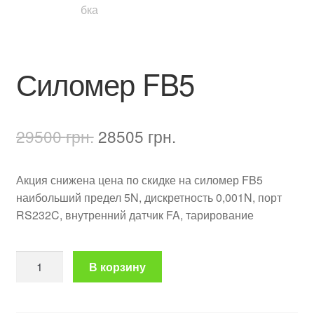
Силомер FB5
Первоначальная
Текущая
29500
грн.
28505
грн.
цена
цена:
Акция снижена цена по скидке на силомер FB5
составляла
28505 грн..
наибольший предел 5N, дискретность 0,001N, порт
29500 грн..
RS232C, внутренний датчик FA, тарирование
Количество
В корзину
товара
Силомер
FB5