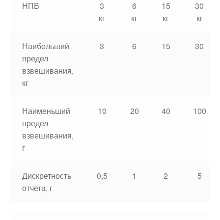
НПВ
3
6
15
30
кг
кг
кг
кг
Наибольший
3
6
15
30
предел
взвешивания,
кг
Наименьший
10
20
40
100
предел
взвешивания,
г
Дискретность
0,5
1
2
5
отчета, г