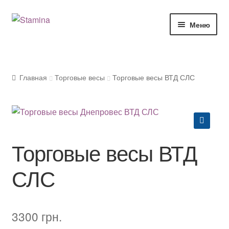
Перейти
Перейти
Меню
к
к
навигации
содержимому
Развер
Магазин весового оборудования
вложе
меню
Блог
Главная
Торговые весы
Торговые весы ВТД СЛС
Развер
О компании
вложе
меню
Доставка и оплата
🔍
Торговые весы ВТД
СЛС
3300
грн.