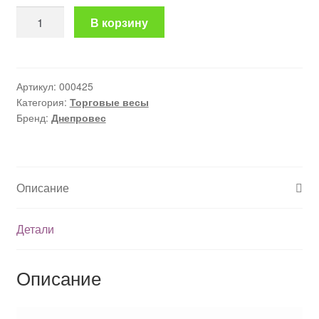
Количество
В корзину
товара
Торговые
весы
ВТД
Артикул:
000425
Категория:
Торговые весы
СЛС
Бренд:
Днепровес
Описание
Детали
Описание