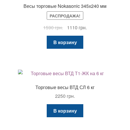
можно
Весы торговые Nokasonic 345х240 мм
выбрать
РАСПРОДАЖА!
на
странице
Первоначальная
Текущая
1590
грн.
1110
грн.
товара.
цена
цена:
составляла
1110 грн..
В корзину
1590 грн..
Торговые весы ВТД СЛ 6 кг
2250
грн.
В корзину