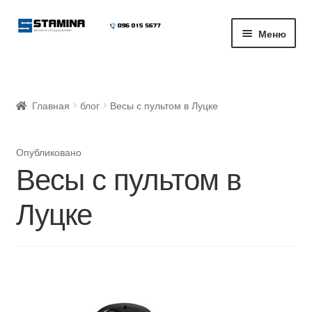
Перейти
Перейти
Меню
к
к
навигации
содержимому
Развер
Магазин весового оборудования
вложе
меню
Блог
Главная
блог
Весы с пультом в Луцке
Развер
О компании
Опубликовано
вложе
Весы с пультом в
меню
Доставка и оплата
Луцке