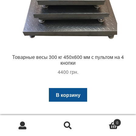
Товарные весы 300 кг 450х600 мм с пультом на 4
кнопки
4400
грн.
В корзину
0
Электронные весы с пультом в Луцке стали
Искать:
Поиск
продаваться относительно недавно, но уже смогли