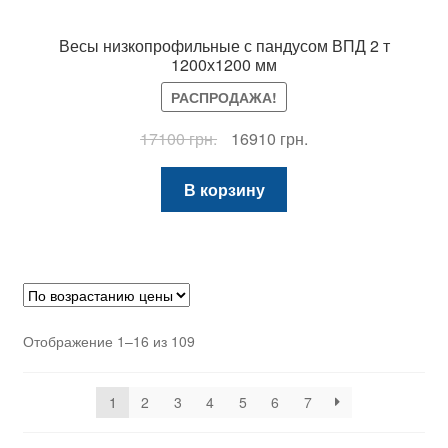
Весы низкопрофильные с пандусом ВПД 2 т
1200х1200 мм
РАСПРОДАЖА!
Первоначальная
Текущая
17100
грн.
16910
грн.
цена
цена:
составляла
16910 грн..
В корзину
17100 грн..
Цены:
Отображение 1–16 из 109
по
возрастанию
1
2
3
4
5
6
7