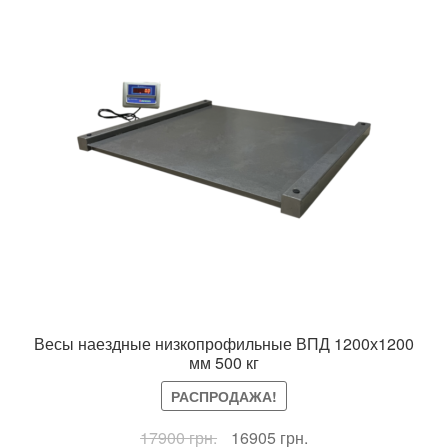
Весы наездные низкопрофильные ВПД 1200х1200
мм 500 кг
РАСПРОДАЖА!
Первоначальная
Текущая
17900
грн.
16905
грн.