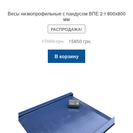
Весы низкопрофильные с пандусом ВПЕ 2 т 800х800
мм
РАСПРОДАЖА!
Первоначальная
Текущая
17000
грн.
15850
грн.
цена
цена:
составляла
15850 грн..
В корзину
17000 грн..