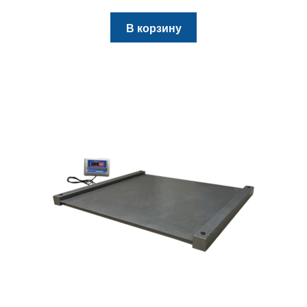
цена
цена:
составляла
16905 грн..
В корзину
17900 грн..