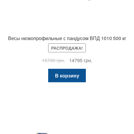
Весы низкопрофильные с пандусом ВПД 1010 500 кг
РАСПРОДАЖА!
Первоначальная
Текущая
15790
грн.
14795
грн.
цена
цена:
составляла
14795 грн..
В корзину
15790 грн..