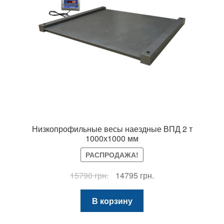
Низкопрофильные весы наездные ВПД 2 т
1000х1000 мм
РАСПРОДАЖА!
Первоначальная
Текущая
15790
грн.
14795
грн.
цена
цена:
составляла
14795 грн..
В корзину
15790 грн..